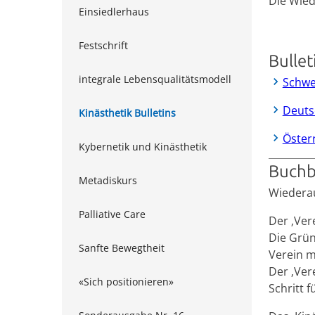
Die Wiede
Einsiedlerhaus
Festschrift
Bullet
integrale Lebensqualitätsmodell
Schwe
Deuts
Kinästhetik Bulletins
Öster
Kybernetik und Kinästhetik
Buchb
Metadiskurs
Wiederau
Palliative Care
Der ‚Vere
Die Grün
Sanfte Bewegtheit
Verein m
Der ‚Ver
«Sich positionieren»
Schritt 