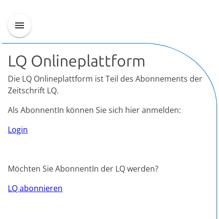
LQ Onlineplattform
Die LQ Onlineplattform ist Teil des Abonnements der
Zeitschrift LQ.
Als AbonnentIn können Sie sich hier anmelden:
Login
Möchten Sie AbonnentIn der LQ werden?
LQ abonnieren